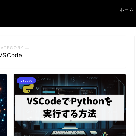
ホーム
CATEGORY ―
VSCode
VSCode