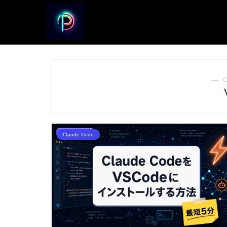
― 
Claude Code