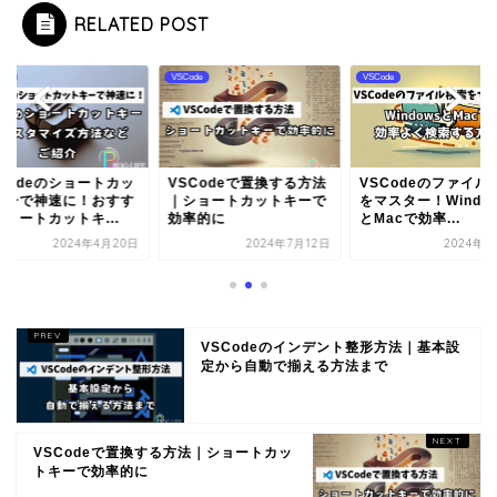
RELATED POST
de
VSCode
VSCode
SCodeのショートカッ
VSCodeで置換する方法
VSCodeのファイル
キーで神速に！おすす
｜ショートカットキーで
をマスター！Windo
ョートカットキ...
効率的に
とMacで効率...
2024年4月20日
2024年7月12日
2024年4
VSCodeのインデント整形方法｜基本設
定から自動で揃える方法まで
VSCodeで置換する方法｜ショートカッ
トキーで効率的に