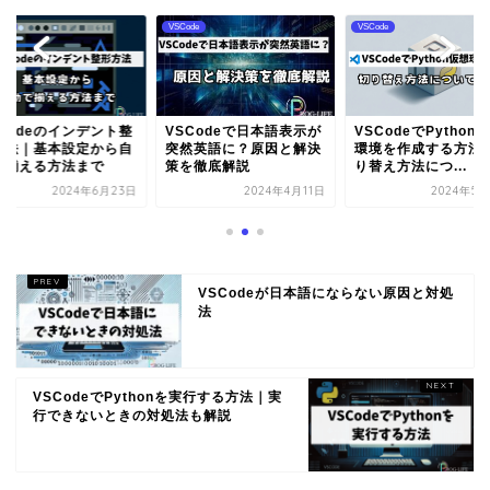
de
VSCode
VSCode
SCodeのインデント整
VSCodeで日本語表示が
VSCodeでPython
方法｜基本設定から自
突然英語に？原因と解決
環境を作成する方法
で揃える方法まで
策を徹底解説
り替え方法につ...
2024年6月23日
2024年4月11日
2024年5
VSCodeが日本語にならない原因と対処
法
VSCodeでPythonを実行する方法｜実
行できないときの対処法も解説